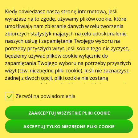
NIP: 6751768934
Numer KRS 0000987419
Kiedy odwiedzasz naszą stronę internetową, jeśli
REGON: 522850125
wyrażasz na to zgodę, używamy plików cookie, które
ul. GĘSIA, 8/205, KRAKÓW, kod 31-535
USŁUGI
umożliwiają nam zbieranie danych w celu tworzenia
zbiorczych statystyk mających na celu udoskonalenie
Dostawa i płatność
Mapa strony
naszych usług i zapamiętanie Twojego wyboru na
potrzeby przyszłych wizyt. Jeśli sobie tego nie życzysz,
O NAS
będziemy używać plików cookie wyłącznie do
Organizatoram
Logo na plakaty i do mediów
zapamiętania Twojego wyboru na potrzeby przyszłych
wizyt (tzw. niezbędne pliki cookie). Jeśli nie zaznaczysz
O firmie
Oferta publiczna
żadnej z dwóch opcji, pliki cookie nie zostaną
zastosowane, ale baner będzie pojawiał się ponownie
za każdym razem, gdy wejdziesz na naszą stronę
Zezwól na powiadomienia
internetową.
ZAAKCEPTUJ WSZYSTKIE PLIKI COOKIE
AKCEPTUJ TYLKO NIEZBĘDNE PLIKI COOKIE