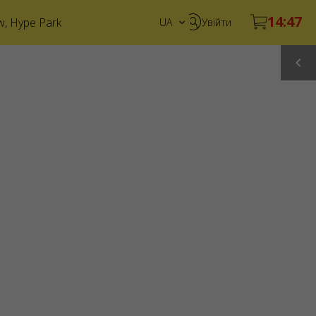
w
,
Hype Park
UA
Увійти
EN
PL