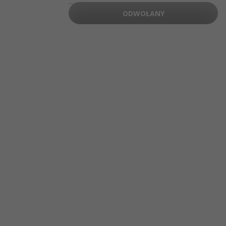
NIP: 6751768934
ODWOŁANY
Numer KRS 0000987419
REGON: 522850125
ul. GĘSIA, 8/205, KRAKÓW, kod 31-535
USŁUGI
Dostawa i płatność
Mapa strony
O NAS
Organizatoram
Logo na plakaty i do mediów
O firmie
Oferta publiczna