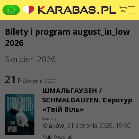
Bilety i program august_in_low
EN
PL
UK
2026
KRAKÓW
Koncerty
Teatry
Sierpień 2026
JESTEŚMY W MEDIACH SPOŁECZNOŚCIOWYCH
KONTAKTY
21
Pią
sierpnia ’ 2026
Masz jakies pytania lub sugestie?
ШМАЛЬГАУЗЕН /
Napisz do nas
SCHMALGAUZEN. Євротур
Wnioski przyjmowane są za posrednictwem formularza
«Твій Віль»
elektronicznego dostępnego na stronie internetowej
sale@karabas.pl
koncerty
Kraków
,
21 sierpnia 2026, 19:00
GO2SHOW SPÓŁKA Z OGRANICZONĄ
Klub Kwadrat
ODPOWIEDZIALNOŚCIĄ