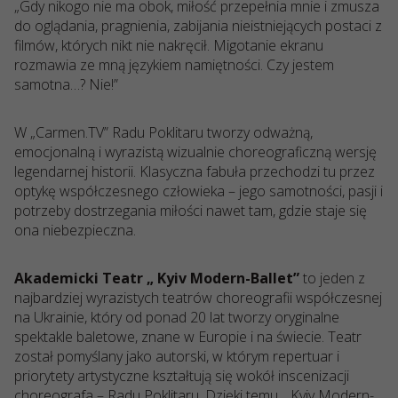
„Gdy nikogo nie ma obok, miłość przepełnia mnie i zmusza
do oglądania, pragnienia, zabijania nieistniejących postaci z
filmów, których nikt nie nakręcił. Migotanie ekranu
rozmawia ze mną językiem namiętności. Czy jestem
samotna…? Nie!”
W „Carmen.TV” Radu Poklitaru tworzy odważną,
emocjonalną i wyrazistą wizualnie choreograficzną wersję
legendarnej historii. Klasyczna fabuła przechodzi tu przez
optykę współczesnego człowieka – jego samotności, pasji i
potrzeby dostrzegania miłości nawet tam, gdzie staje się
ona niebezpieczna.
Akademicki Teatr „ Kyiv Modern-Ballet”
to jeden z
najbardziej wyrazistych teatrów choreografii współczesnej
na Ukrainie, który od ponad 20 lat tworzy oryginalne
spektakle baletowe, znane w Europie i na świecie. Teatr
został pomyślany jako autorski, w którym repertuar i
priorytety artystyczne kształtują się wokół inscenizacji
choreografa – Radu Poklitaru. Dzięki temu „ Kyiv Modern-