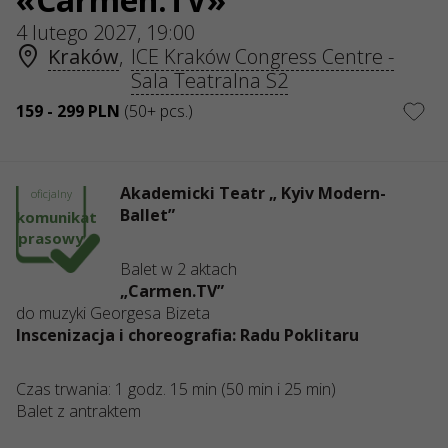
NIP: 6751768934
Numer KRS 0000987419
4 lutego 2027, 19:00
REGON: 522850125
Kraków
,
ICE Kraków Congress Centre -
ul. GĘSIA, 8/205, KRAKÓW, kod 31-535
Sala Teatralna S2
USŁUGI
159 - 299 PLN
(50+ pcs.)
Dostawa i płatność
Mapa strony
O NAS
Akademicki Teatr „ Kyiv Modern-
oficjalny
Organizatoram
Logo na plakaty i do mediów
Ballet”
komunikat
O firmie
Oferta publiczna
prasowy
Balet w 2 aktach
„Carmen.TV”
do muzyki Georgesa Bizeta
Inscenizacja i choreografia: Radu Poklitaru
Czas trwania: 1 godz. 15 min (50 min i 25 min)
Balet z antraktem