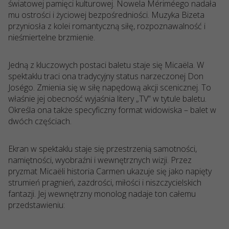
światowej pamięci kulturowej. Nowela Mériméego nadała
mu ostrości i życiowej bezpośredniości. Muzyka Bizeta
przyniosła z kolei romantyczną siłę, rozpoznawalność i
nieśmiertelne brzmienie.
Jedną z kluczowych postaci baletu staje się Micaëla. W
spektaklu traci ona tradycyjny status narzeczonej Don
Joségo. Zmienia się w siłę napędową akcji scenicznej. To
właśnie jej obecność wyjaśnia litery „TV” w tytule baletu.
Określa ona także specyficzny format widowiska – balet w
dwóch częściach.
Ekran w spektaklu staje się przestrzenią samotności,
namiętności, wyobraźni i wewnętrznych wizji. Przez
pryzmat Micaëli historia Carmen ukazuje się jako napięty
strumień pragnień, zazdrości, miłości i niszczycielskich
fantazji. Jej wewnętrzny monolog nadaje ton całemu
przedstawieniu: