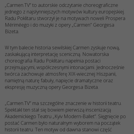
„Carmen.TV” to autorskie odczytanie choreograficzne
jednego z najsłynniejszych motywów kultury europejskiej.
Radu Poklitaru stworzył je na motywach noweli Prospera
Mériméego i do muzyki z opery „Carmen” Georgesa
Bizeta.
W tym balecie historia sewilskiej Carmen zyskuje nową,
zaskakującą interpretację sceniczną. Nowatorska
choreografia Radu Poklitaru napełnia postaci
przejmującymi, współczesnymi intonacjami. Jednocześnie
twórca zachowuje atmosferę XIX-wiecznej Hiszpanii,
namiętną naturę fabuły, napięcie dramatyczne oraz
ekspresję muzyczną opery Georgesa Bizeta.
„Carmen.TV” ma szczególne znaczenie w historii teatru.
Spektakl ten stał się bowiem pierwszą inscenizacją
Akademickiego Teatru „Kyiv Modern-Ballet”. Sięgnięcie po
postać Carmen było naturalnym wyborem na początek
historii teatru. Ten motyw od dawna stanowi część