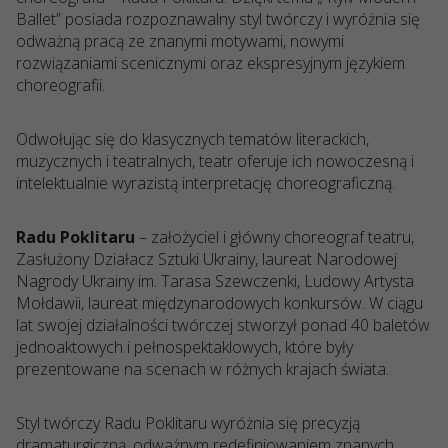
Ballet” posiada rozpoznawalny styl twórczy i wyróżnia się
odważną pracą ze znanymi motywami, nowymi
rozwiązaniami scenicznymi oraz ekspresyjnym językiem
choreografii.
Odwołując się do klasycznych tematów literackich,
muzycznych i teatralnych, teatr oferuje ich nowoczesną i
intelektualnie wyrazistą interpretację choreograficzną.
Radu Poklitaru
– założyciel i główny choreograf teatru,
Zasłużony Działacz Sztuki Ukrainy, laureat Narodowej
Nagrody Ukrainy im. Tarasa Szewczenki, Ludowy Artysta
Mołdawii, laureat międzynarodowych konkursów. W ciągu
lat swojej działalności twórczej stworzył ponad 40 baletów
jednoaktowych i pełnospektaklowych, które były
prezentowane na scenach w różnych krajach świata.
Styl twórczy Radu Poklitaru wyróżnia się precyzją
dramaturgiczną, odważnym redefiniowaniem znanych