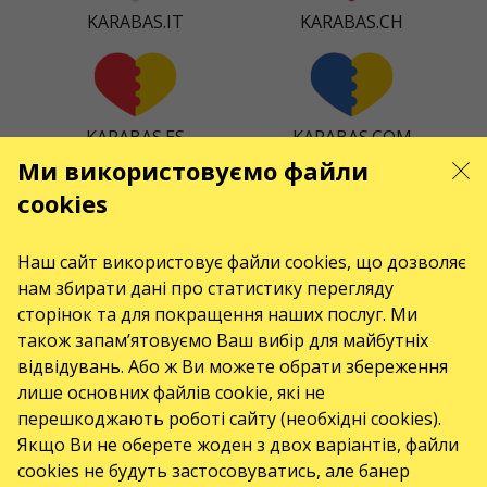
KARABAS.IT
KARABAS.CH
KARABAS.ES
KARABAS.COM
Ми використовуємо файли
cookies
KARABAS.CZ
KARABAS.DK
Наш сайт використовує файли cookies, що дозволяє
нам збирати дані про статистику перегляду
сторінок та для покращення наших послуг. Ми
також запам’ятовуємо Ваш вибір для майбутніх
відвідувань. Або ж Ви можете обрати збереження
KARABAS.CO
лише основних файлів cookie, які не
перешкоджають роботі сайту (необхідні cookies).
Якщо Ви не оберете жоден з двох варіантів, файли
КОНТАКТИ
cookies не будуть застосовуватись, але банер