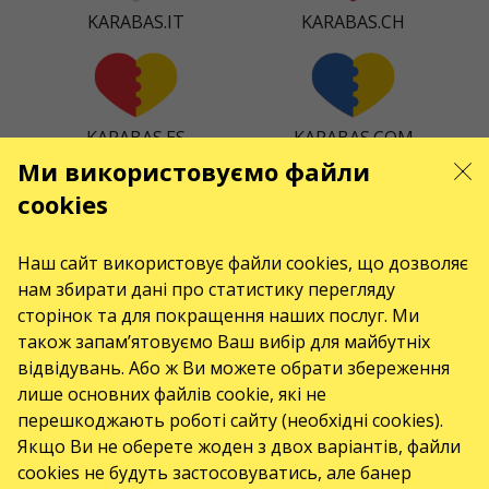
KARABAS.IT
KARABAS.CH
KARABAS.ES
KARABAS.COM
Ми використовуємо файли
cookies
KARABAS.CZ
KARABAS.DK
Наш сайт використовує файли cookies, що дозволяє
нам збирати дані про статистику перегляду
сторінок та для покращення наших послуг. Ми
також запам’ятовуємо Ваш вибір для майбутніх
відвідувань. Або ж Ви можете обрати збереження
KARABAS.CO
лише основних файлів cookie, які не
перешкоджають роботі сайту (необхідні cookies).
Якщо Ви не оберете жоден з двох варіантів, файли
КОНТАКТИ
cookies не будуть застосовуватись, але банер