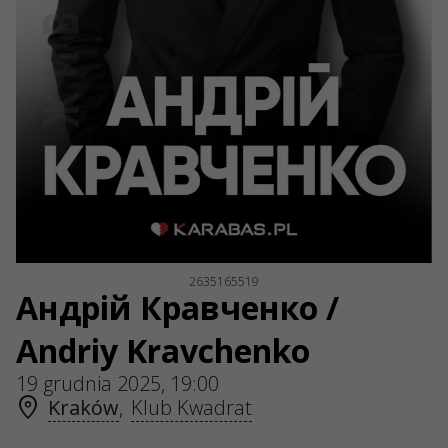
NIP: 6751768934
Numer KRS 0000987419
REGON: 522850125
ul. GĘSIA, 8/205, KRAKÓW, kod 31-535
USŁUGI
Dostawa i płatność
Mapa strony
O NAS
Organizatoram
Logo na plakaty i do mediów
O firmie
Oferta publiczna
2635165519
Андрій Кравченко /
Andriy Kravchenko
19 grudnia 2025, 19:00
Kraków
,
Klub Kwadrat