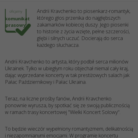
Andrii Kravchenko to piosenkarz-romantyk,
oficjalny
którego głos przenika do najgłębszych
komunikat
zakamarków kobiecej duszy. Jego piosenki
prasowy
to historie z życia wzięte, pełne szczerości,
głębi i silnych uczuć. Docierają do serca
każdego słuchacza.
Andrii Kravchenko to artysta, który podbił serca milionów
Ukrainek. Tylko w ubiegłym roku objechał niemal cały kraj,
dając wyprzedane koncerty w tak prestiżowych salach jak
Pałac Październikowy i Pałac Ukraina.
Teraz, na liczne prośby fanów, Andrii Kravchenko
ponownie wyrusza, by spotkać się ze swoją publicznością
w ramach trasy koncertowej "Wielki Koncert Solowy".
To będzie wieczór wypełniony romantyzmem, delikatnością
i niezapomnianymi emocjami. W programie koncertu