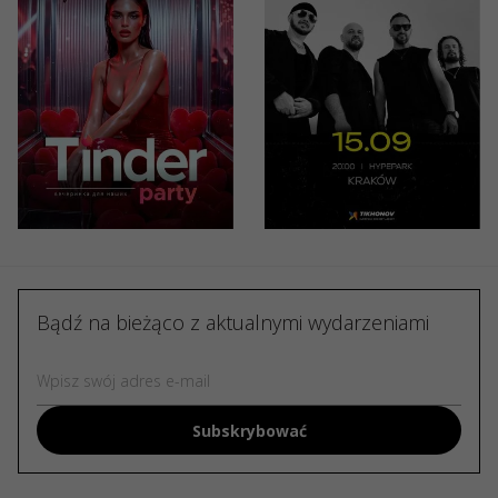
Tinder
СКАЙ. 25
Party от
років на
IMPREZA
сцені
Kraków, Four
Kraków, Hype
Music Club
Park
50 PLN
149 - 169 PLN
Bądź na bieżąco z aktualnymi wydarzeniami
Subskrybować