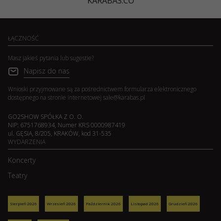
KARABAS.CO
ŁĄCZNOŚĆ
Masz jakieś pytania lub sugestie?
Napisz do nas
Wnioski przyjmowane są za pośrednictwem formularza elektronicznego
dostępnego na stronie internetowej
sale@karabas.pl
GO2SHOW SPÓŁKA Z O. O.
NIP: 6751768934, Numer KRS 0000987419
ul. GĘSIA, 8/205, KRAKÓW, kod 31-535
WYDARZENIA
Koncerty
Teatry
Sierpień 2026
Wrzesień 2026
Październik 2026
Listopad 2026
Grudzień 2026