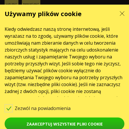
Luty 2027
Kwiecień 2027
USŁUGI
Używamy plików cookie
Dostawa i płatność
Kiedy odwiedzasz naszą stronę internetową, jeśli
Mapa strony
wyrażasz na to zgodę, używamy plików cookie, które
O NAS
umożliwiają nam zbieranie danych w celu tworzenia
front.news.title
zbiorczych statystyk mających na celu udoskonalenie
Organizatoram
naszych usług i zapamiętanie Twojego wyboru na
potrzeby przyszłych wizyt. Jeśli sobie tego nie życzysz,
Logo na plakaty i do mediów
będziemy używać plików cookie wyłącznie do
O firmie
zapamiętania Twojego wyboru na potrzeby przyszłych
Oferta publiczna (Regulamin)
wizyt (tzw. niezbędne pliki cookie). Jeśli nie zaznaczysz
żadnej z dwóch opcji, pliki cookie nie zostaną
zastosowane, ale baner będzie pojawiał się ponownie
za każdym razem, gdy wejdziesz na naszą stronę
Zezwól na powiadomienia
internetową.
© Karabas.pl 2026
ZAAKCEPTUJ WSZYSTKIE PLIKI COOKIE