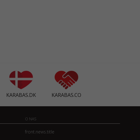
KARABAS.DK
KARABAS.CO
O NAS
front.news.title