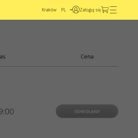
Kraków
PL
Zaloguj się
EN
UA
as
Cena
9:00
ODWOŁANY