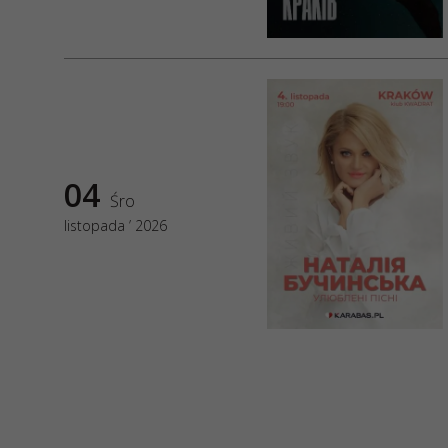
Numer KRS 00
REGON: 52285
ul. GĘSIA, 8/2
04
Śro
listopada ’ 2026