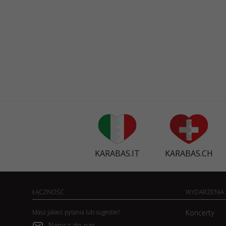
KARABAS.IT
KARABAS.CH
ŁĄCZNOŚĆ
WYDARZENIA
Masz jakieś pytania lub sugestie?
Koncerty
Napisz do nas