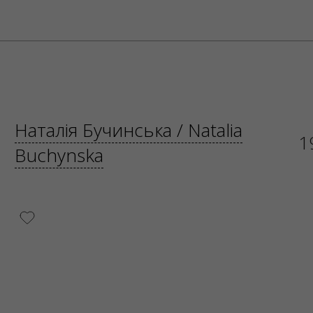
00987419
0125
05, KRAKÓW, kod 31-535
Наталія Бучинська / Natalia
1
Buchynska