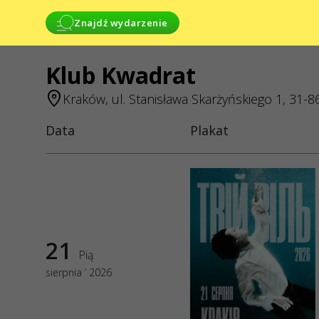
Znajdź wydarzenie
Klub Kwadrat
USŁUGI
JESTEŚMY W
Kraków, ul. Stanisława Skarżyńskiego 1, 31-
Dostawa i płatność
Data
Plakat
KONTAKTY
Mapa strony
Masz jakies pyta
Napisz 
Wnioski prz
posrednict
elektronicz
21
internetowe
Pią
sierpnia ’ 2026
GO2SHOW SPÓ
ODPOWIEDZIA
NIP: 67517689