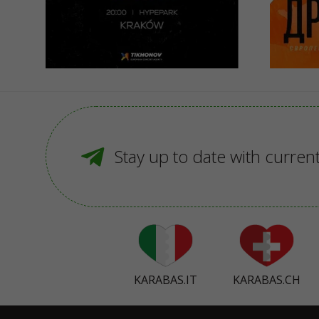
149 - 169 PLN
169 
BUY
Stay up to date with curren
KARABAS.IT
KARABAS.CH