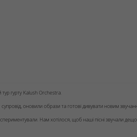
тур гурту Kalush Orchestra.
й супровід, оновили образи та готові дивувати новим звучан
периментували. Нам хотілося, щоб наші пісні звучали дещо 