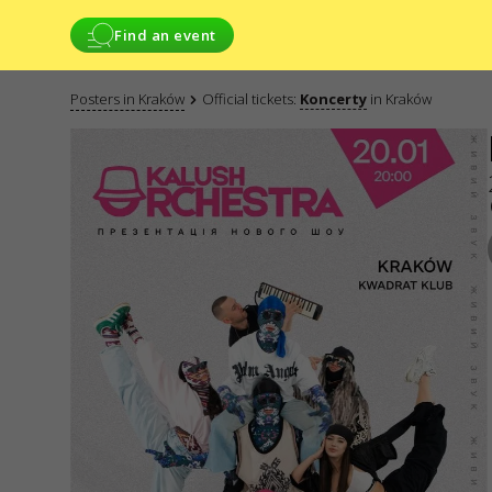
Find an event
Posters in Kraków
Official tickets:
Koncerty
in Kraków
SERVICES
WE ARE IN SO
Delivery and
payment
CONTACTS
Sitemap
Do you have any 
Write to
Applications
electronic f
GO2SHOW SPÓŁKA
ODPOWIEDZIALNO
NIP: 6751768934
Numer KRS 00009
REGON: 52285012
ul. GĘSIA, 8/205,