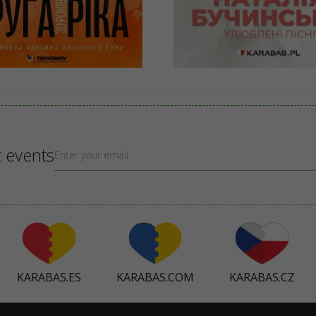
- 189 PLN
130 - 190 PLN
BUY
BUY
t events
KARABAS.ES
KARABAS.COM
KARABAS.CZ