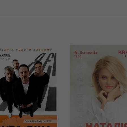
10/2026
04/11/2026
20:00
19:0
га Ріка. Я Є!
Наталія
років
Бучинська /
Natalia
Buchynska
w, Hype Park
Kraków, Klub Kwadrat