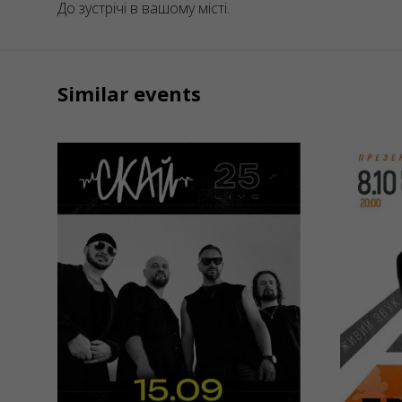
До зустрічі в вашому місті.
Similar events
15/09/2026
08/
20:00
СКАЙ. 25 років
Дру
на сцені
30 
Kraków, Hype Park
Krakó