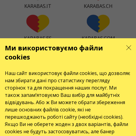
KARABAS.IT
KARABAS.CH
KARABAS.ES
KARABAS.COM
Ми використовуємо файли
cookies
KARABAS.CZ
KARABAS.DK
Наш сайт використовує файли cookies, що дозволяє
нам збирати дані про статистику перегляду
сторінок та для покращення наших послуг. Ми
також запам’ятовуємо Ваш вибір для майбутніх
відвідувань. Або ж Ви можете обрати збереження
KARABAS.CO
лише основних файлів cookie, які не
перешкоджають роботі сайту (необхідні cookies).
Якщо Ви не оберете жоден з двох варіантів, файли
КОНТАКТИ
cookies не будуть застосовуватись, але банер