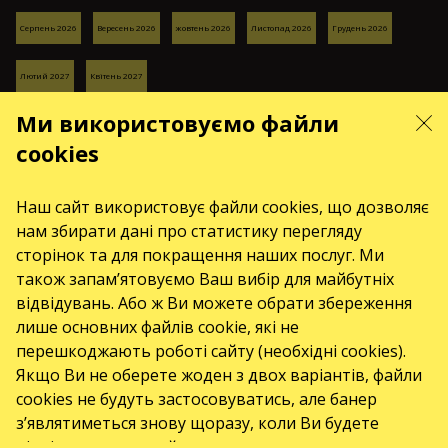
Серпень 2026
Вересень 2026
жовтень 2026
Листопад 2026
Грудень 2026
Лютий 2027
Квітень 2027
СЕРВІСИ
Ми використовуємо файли
Доставка і оплата
cookies
Мапа сайту
ПРО НАС
Наш сайт використовує файли cookies, що дозволяє
front.news.title
нам збирати дані про статистику перегляду
сторінок та для покращення наших послуг. Ми
Організаторам
також запам’ятовуємо Ваш вибір для майбутніх
Логотип для афіш та ЗМІ
відвідувань. Або ж Ви можете обрати збереження
Про компанію
лише основних файлів cookie, які не
Публічна оферта
перешкоджають роботі сайту (необхідні cookies).
Якщо Ви не оберете жоден з двох варіантів, файли
cookies не будуть застосовуватись, але банер
з’являтиметься знову щоразу, коли Ви будете
відвідувати наш сайт.