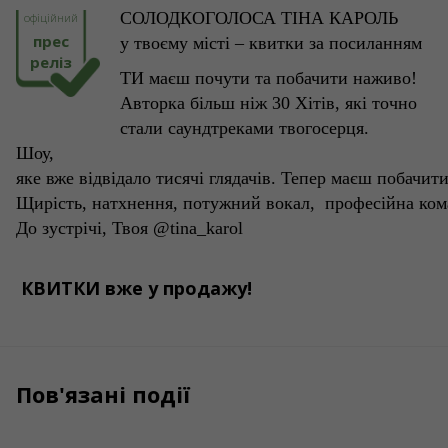
СОЛОДКОГОЛОСА ТІНА КАРОЛЬ
офіційний
прес
у
твоєму
місті
– квитки за
посиланням
реліз
ТИ
маєш
почути
та
побачити
наживо!
Авторка
більш
ніж
30
Хітів,
які
точно
стали
саундтреками
твогосерця.
Шоу,
яке
вже
відвідало
тисячі
глядачів.
Тепер
маєш
побачит
Щирість,
натхнення,
потужний
вокал,
професійна
ком
До
зустрічі, Твоя @tina_karol
КВИТКИ
вже
у
продажу!
Пов'язані події