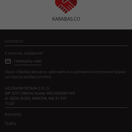
KARABAS.CO
КОНТАКТИ
Є питання, побажання?
Напишіть нам
Увага! Обробка звернень здійснюється за допомогою електронної форми
на сторінці
karabas.com/help
GO2SHOW SPÓŁKA Z O. O.
NIP: 6751768934, Numer KRS 0000987419
ul. GĘSIA, 8/205, KRAKÓW, kod 31-535
ПОДІЇ
Koncerty
Teatry