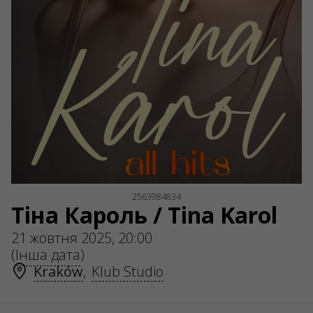
ul. GĘSIA, 8/205, KRAKÓW, kod 31-535
SERVICES
Доставка та оплата
Мапа сайту
О НАС
Організаторам
Логотип на афіши
Про компанію
Публічна оферта
2563984834
Тіна Кароль / Tina Karol
21 жовтня 2025, 20:00
(
Інша дата
)
Kraków
,
Klub Studio