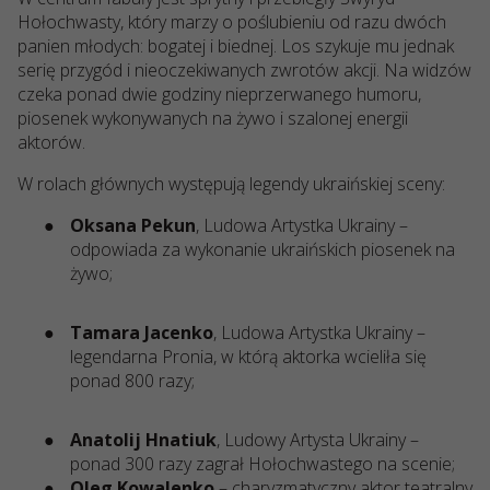
Hołochwasty, kt
ó
ry marzy o poślubieniu od razu dw
ó
ch
panien młodych: bogatej i biednej. Los szykuje mu jednak
serię przyg
ó
d i nieoczekiwanych zwrot
ó
w akcji. Na widz
ó
w
czeka ponad dwie godziny nieprzerwanego humoru,
piosenek wykonywanych na żywo i szalonej energii
aktor
ó
w.
W rolach głównych występują legendy ukraińskiej sceny:
●
Oksana Pekun
, Ludowa Artystka Ukrainy –
odpowiada za wykonanie ukraińskich piosenek na
żywo;
●
Tamara Jacenko
, Ludowa Artystka Ukrainy –
legendarna Pronia, w kt
ó
rą aktorka wcieliła się
ponad 800 razy;
●
Anatolij Hnatiuk
, Ludowy Artysta Ukrainy –
ponad 300 razy zagrał Hołochwastego na scenie;
●
Oleg Kowalenko
– charyzmatyczny aktor teatralny