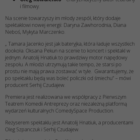
i filmowy.
Na scenie towarzyszy im młody zespół, kt
ó
ry dodaje
spektaklowi nowej energii: Daryna Zawhorodnia, Diana
Neboś, Mykyta Marczenko.
„ Tamara Jacenko jest jak bateryjka, kt
ó
ra ładuje wszystkich
dookoła. Oksana Pekun na scenie to koncert i spektakl w
jednym. Anatolij Hnatiuk to prawdziwy motor napędowy
zespoł
u. A m
łodzi utrzymują takie tempo, że starsi po
prostu nie mają prawa zostawać w tyle.
Gwarantujemy, że
po spektaklu będą
was bole
ć policzki od śmiechu” – m
ó
wi
producent Serhij Czudajew.
Premiera jest realizowana we współpracy z Pierwszym
Teatrem Komedii Antreprezy oraz niezależną platformą
wydarzeń kulturalnych ComedySpace Production.
Reżyserem spektaklu jest Anatolij Hnatiuk, a producentami
Oleg Szpanczuk i Serhij Czudajew.