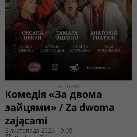
ul. GĘSIA, 8/205, KRAKÓW, kod 31-535
SERVICES
Доставка та оплата
Мапа сайту
О НАС
Організаторам
Логотип на афіши
Про компанію
Публічна оферта
2617119950
Комедія «За двома
зайцями» / Za dwoma
zającami
3 листопада 2025, 19:00