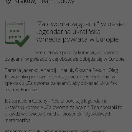
Kraków
,
Teatr Ludowy
"Za dwoma zającami" w trasie:
офіційний
Legendarna ukraińska
прес
реліз
komedia powraca w Europie
Premierowe pokazy komedii „Za dwoma
zają
cami
” w gwiazdorskiej obsadzie odbędą się w Europie!
Tamara Jacenko, Anatolij Hnatiuk, Oksana Pekun i Oleg
Kowalenko ponownie spotkają się na jednej scenie w
spektaklu „Za dwoma zają
cami
”, aby pokazać
ukrai
ński
teatr w Europie.
Już tej jesieni Czechy i Polska powitają
legendarn
ą
ukrai
ńską komedię „Za dwoma zają
cami
”. Ten spektakl to
prawdziwe świę
to
śmiechu, piosenek i błyskotliwych
metamorfoz.
W centrum fabuły jest sprytny i przebiegły Swyryd